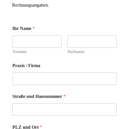
Rechnungsangaben.
Ihr Name
*
Vorname
Nachname
U
Praxis / Firma
n
s
e
r
e
N
Straße und Hausnummer
*
a
m
e
P
L
Z
PLZ und Ort
*