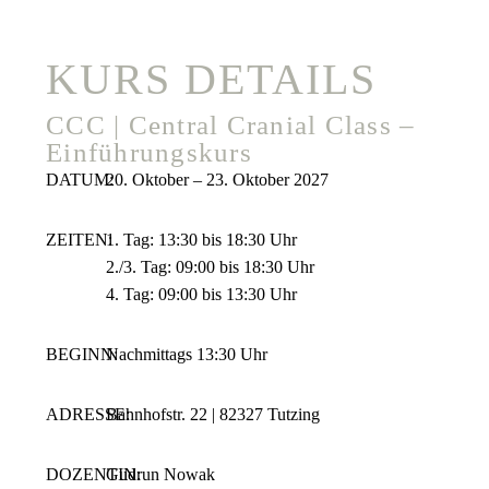
FUNKTIONELLE OSTEOPATHIE
KURS DETAILS
CCC | Central Cranial Class –
Faszientherapie – Fasciapathie
Einführungskurs
DATUM:
20. Oktober – 23. Oktober 2027
MTFO Kombiausbildung
ZEITEN:
1. Tag: 13:30 bis 18:30 Uhr
2./3. Tag: 09:00 bis 18:30 Uhr
4. Tag: 09:00 bis 13:30 Uhr
BEGINN:
Nachmittags 13:30 Uhr
ADRESSE:
Bahnhofstr. 22 | 82327 Tutzing
DOZENTIN:
Gudrun Nowak