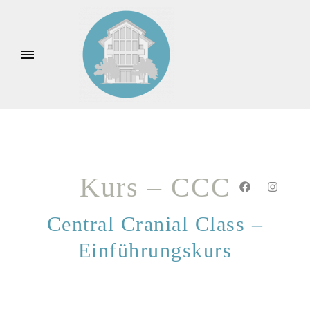
Kurs – CCC
Central Cranial Class –
PhysiotherapeutInnen mit MT
Einführungskurs
PhysiotherapeutInnen ohne MT
HeilpraktikerInnen – ÄrztInnen